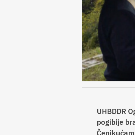
UHBDDR Ogr
pogibije br
Čepikućam