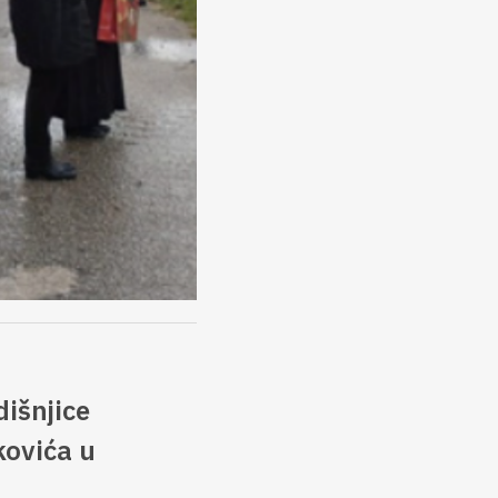
išnjice
kovića u