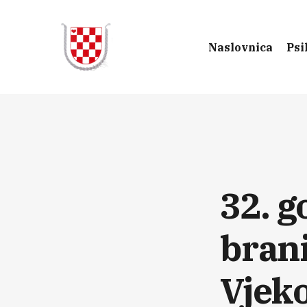
Naslovnica
Psi
32. g
brani
Vjeko