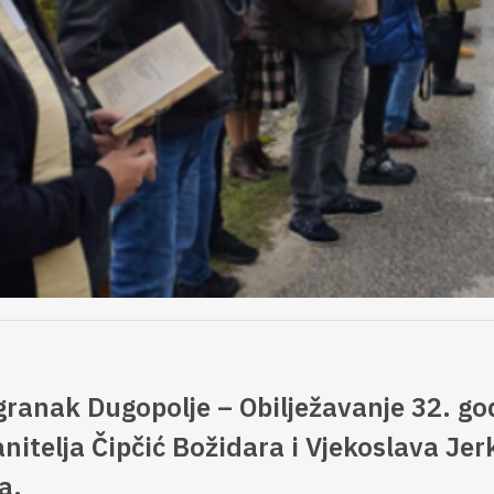
anak Dugopolje – Obilježavanje 32. god
anitelja Čipčić Božidara i Vjekoslava Jer
a.