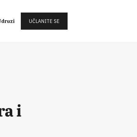
Udruzi
UČLANITE SE
a i