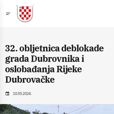
32. obljetnica deblokade
grada Dubrovnika i
oslobađanja Rijeke
Dubrovačke
event
10.05.2024.