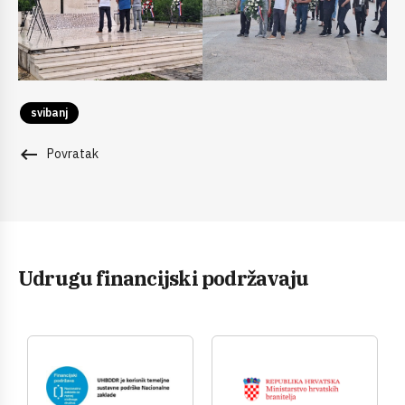
svibanj
keyboard_backspace
Povratak
Udrugu financijski podržavaju