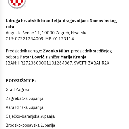
Udruga hrvatskih branitelja-dragovoljaca Domovinskog
rata
Augusta Šenoe 11, 10000 Zagreb, Hrvatska
OIB: 07321284009, MB: 01123114
Predsjednik udruge:
Zvonko Milas
, predsjednik središnjeg
odbora
Petar Lovrić
, rizničar
Marija Kronja
IBAN: HR2723600001101264067, SWIFT: ZABAHR2X
PODRUŽNICE:
Grad Zagreb
Zagrebačka županija
Varaždinska županija
Osječko-baranjska županija
Brodsko-posavska županija