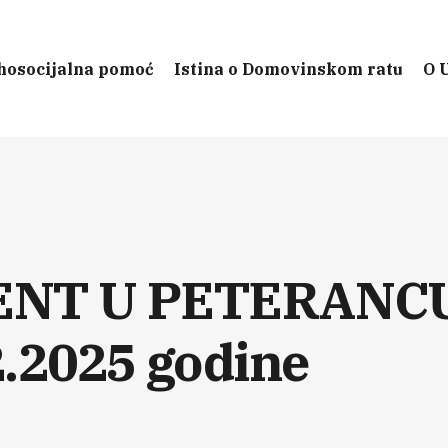
hosocijalna pomoć
Istina o Domovinskom ratu
O 
ENT U PETERANC
2.2025 godine