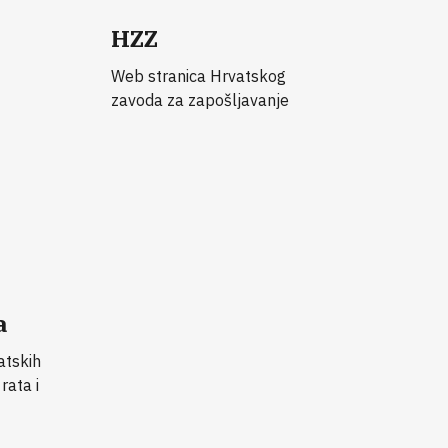
HZZ
Web stranica Hrvatskog
zavoda za zapošljavanje
a
atskih
rata i