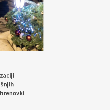
aciji
šnjih
 hrenovki