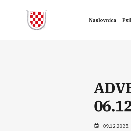
Naslovnica
Psi
ADV
06.1
09.12.2025.
event