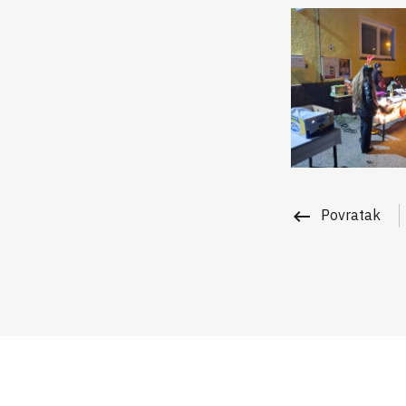
keyboard_backspace
Povratak