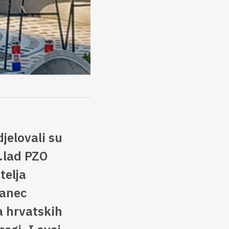
elovali su
1.lad PZO
telja
ranec
a hrvatskih