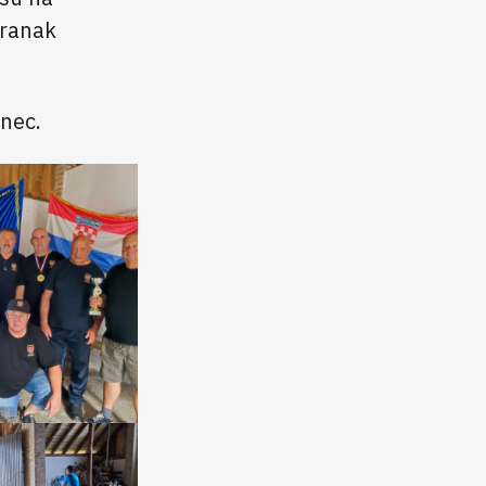
granak
nec.