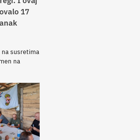
egi. I ovaj
lovalo 17
ranak
u na susretima
pomen na