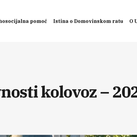
hosocijalna pomoć
Istina o Domovinskom ratu
O 
nosti kolovoz – 20