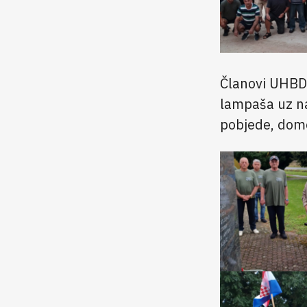
Članovi UHB
lampaša uz na
pobjede, domo