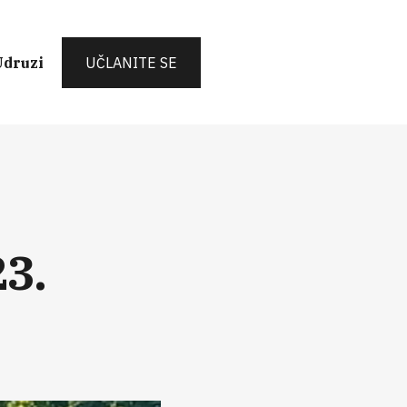
Udruzi
UČLANITE SE
23.