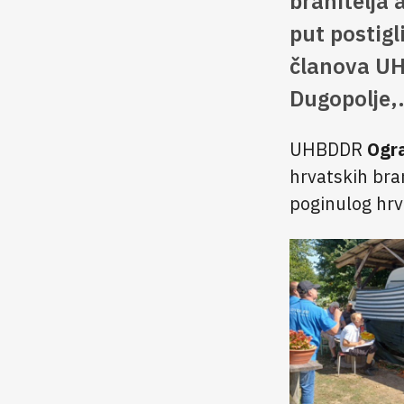
branitelja 
put postigl
članova U
Dugopolje
UHBDDR
Ogr
hrvatskih bra
poginulog hrv