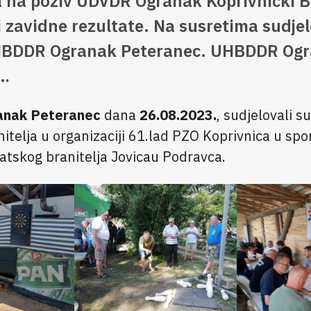
a na poziv UDVDR Ogranak Koprivnički Br
i zavidne rezultate. Na susretima sudje
HBDDR Ogranak Peteranec. UHBDDR Og
,…
anak Peteranec
dana
26.08.2023.
, sudjelovali s
nitelja u organizaciji 61.lad PZO Koprivnica u s
atskog branitelja Jovicau Podravca.