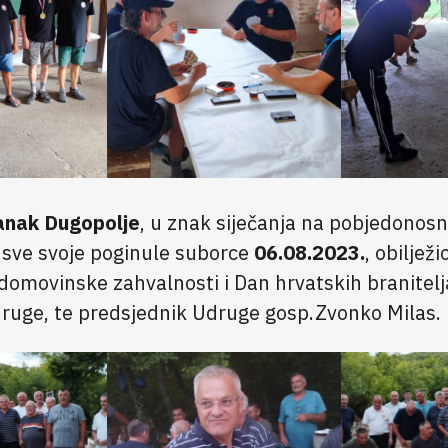
anak Dugopolje
, u znak siječanja na pobjedonosn
 sve svoje poginule suborce
06.08.2023.
, obilježi
domovinske zahvalnosti i Dan hrvatskih branitelja
Udruge, te predsjednik Udruge gosp.Zvonko Milas.