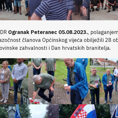
DDR
Ogranak Peteranec 05.08.2023.
, polaganjem
zočnost članova Općinskog vijeća obilježili 28 o
vinske zahvalnosti i Dan hrvatskih branitelja.