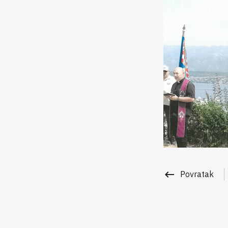
keyboard_backspace
Povratak