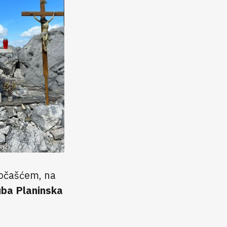
dočašćem, na
uba Planinska