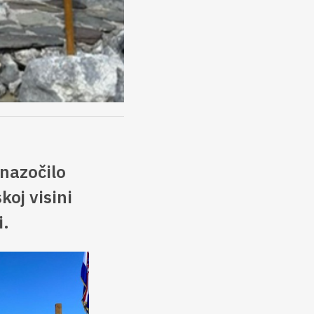
 nazočilo
oj visini
i.