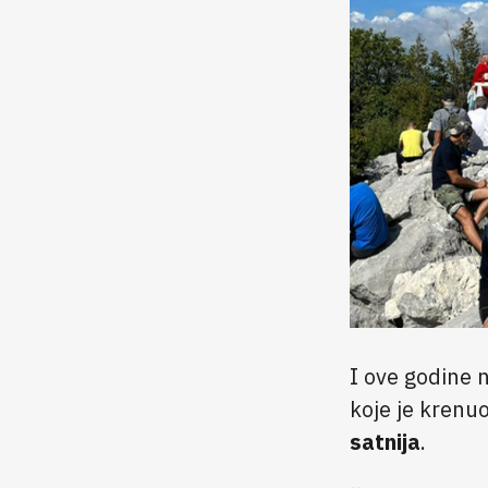
I ove godine
koje je krenu
satnija
.