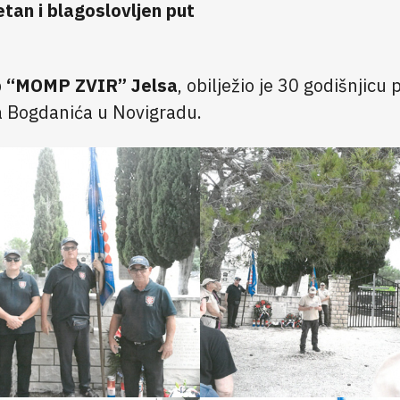
tan i blagoslovljen put
b “MOMP ZVIR” Jelsa
, obilježio je 30 godišnjicu 
a Bogdanića u Novigradu.