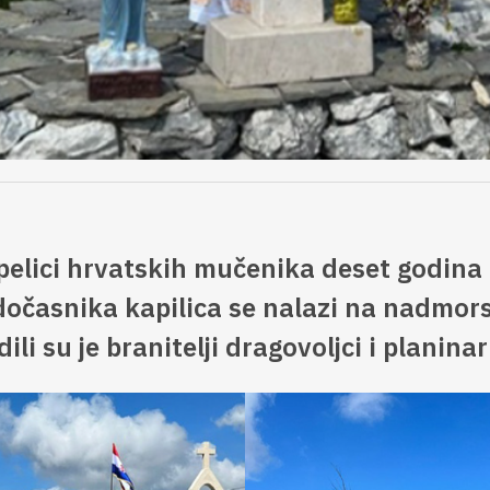
pelici hrvatskih mučenika deset godina
očasnika kapilica se nalazi na nadmorsk
li su je branitelji dragovoljci i planinar