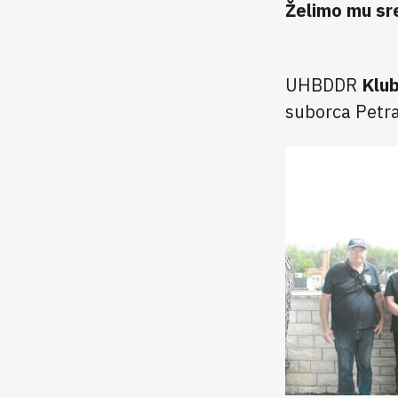
Želimo mu sre
UHBDDR
Klu
suborca Petr