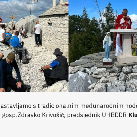
 nastavljamo s tradicionalnim međunarodnim ho
o gosp.Zdravko Krivošić, predsjednik UHBDDR
Kl