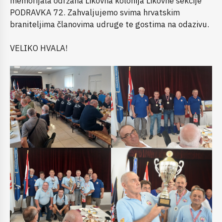
memorijala održana Likovna kolonija Likovne sekcije
PODRAVKA 72. Zahvaljujemo svima hrvatskim
braniteljima članovima udruge te gostima na odazivu.
VELIKO HVALA!