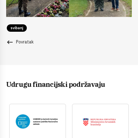
svibanj
keyboard_backspace
Povratak
Udrugu financijski podržavaju