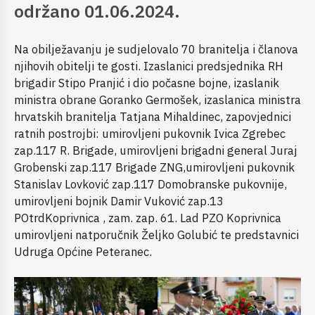
održano 01.06.2024.
Na obilježavanju je sudjelovalo 70 branitelja i članova
njihovih obitelji te gosti. Izaslanici predsjednika RH
brigadir Stipo Pranjić i dio počasne bojne, izaslanik
ministra obrane Goranko Germošek, izaslanica ministra
hrvatskih branitelja Tatjana Mihaldinec, zapovjednici
ratnih postrojbi: umirovljeni pukovnik Ivica Zgrebec
zap.117 R. Brigade, umirovljeni brigadni general Juraj
Grobenski zap.117 Brigade ZNG,umirovljeni pukovnik
Stanislav Lovković zap.117 Domobranske pukovnije,
umirovljeni bojnik Damir Vuković zap.13
POtrdKoprivnica , zam. zap. 61. Lad PZO Koprivnica
umirovljeni natporučnik Željko Golubić te predstavnici
Udruga Općine Peteranec.