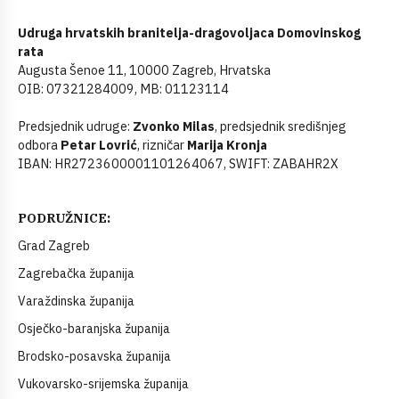
Udruga hrvatskih branitelja-dragovoljaca Domovinskog
rata
Augusta Šenoe 11, 10000 Zagreb, Hrvatska
OIB: 07321284009, MB: 01123114
Predsjednik udruge:
Zvonko Milas
, predsjednik središnjeg
odbora
Petar Lovrić
, rizničar
Marija Kronja
IBAN: HR2723600001101264067, SWIFT: ZABAHR2X
PODRUŽNICE:
Grad Zagreb
Zagrebačka županija
Varaždinska županija
Osječko-baranjska županija
Brodsko-posavska županija
Vukovarsko-srijemska županija