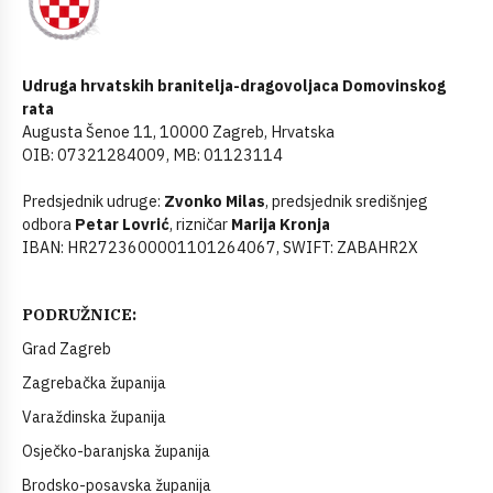
Udruga hrvatskih branitelja-dragovoljaca Domovinskog
rata
Augusta Šenoe 11, 10000 Zagreb, Hrvatska
OIB: 07321284009, MB: 01123114
Predsjednik udruge:
Zvonko Milas
, predsjednik središnjeg
odbora
Petar Lovrić
, rizničar
Marija Kronja
IBAN: HR2723600001101264067, SWIFT: ZABAHR2X
PODRUŽNICE:
Grad Zagreb
Zagrebačka županija
Varaždinska županija
Osječko-baranjska županija
Brodsko-posavska županija