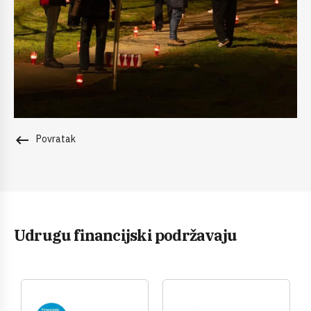
keyboard_backspace
Povratak
Udrugu financijski podržavaju