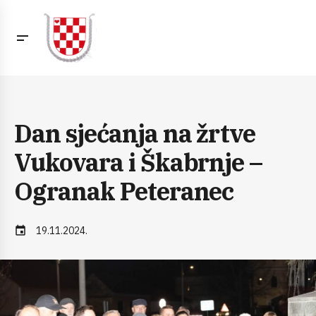
Dan sjećanja na žrtve
Vukovara i Škabrnje –
Ogranak Peteranec
event
19.11.2024.