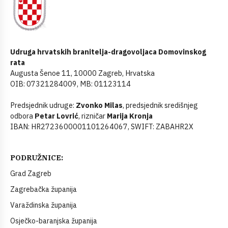
Udruga hrvatskih branitelja-dragovoljaca Domovinskog
rata
Augusta Šenoe 11, 10000 Zagreb, Hrvatska
OIB: 07321284009, MB: 01123114
Predsjednik udruge:
Zvonko Milas
, predsjednik središnjeg
odbora
Petar Lovrić
, rizničar
Marija Kronja
IBAN: HR2723600001101264067, SWIFT: ZABAHR2X
PODRUŽNICE:
Grad Zagreb
Zagrebačka županija
Varaždinska županija
Osječko-baranjska županija