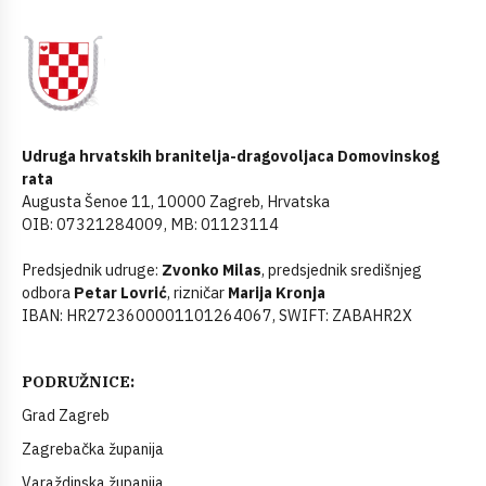
Udruga hrvatskih branitelja-dragovoljaca Domovinskog
rata
Augusta Šenoe 11, 10000 Zagreb, Hrvatska
OIB: 07321284009, MB: 01123114
Predsjednik udruge:
Zvonko Milas
, predsjednik središnjeg
odbora
Petar Lovrić
, rizničar
Marija Kronja
IBAN: HR2723600001101264067, SWIFT: ZABAHR2X
PODRUŽNICE:
Grad Zagreb
Zagrebačka županija
Varaždinska županija