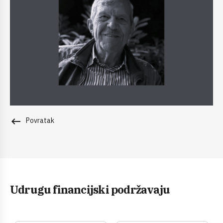
keyboard_backspace
Povratak
Udrugu financijski podržavaju