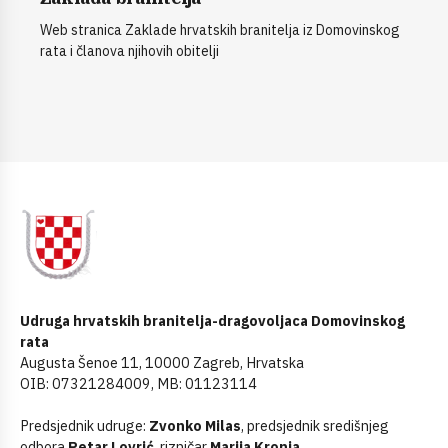
Web stranica Zaklade hrvatskih branitelja iz Domovinskog
rata i članova njihovih obitelji
Udruga hrvatskih branitelja-dragovoljaca Domovinskog
rata
Augusta Šenoe 11, 10000 Zagreb, Hrvatska
OIB: 07321284009, MB: 01123114
Predsjednik udruge:
Zvonko Milas
, predsjednik središnjeg
odbora
Petar Lovrić
, rizničar
Marija Kronja