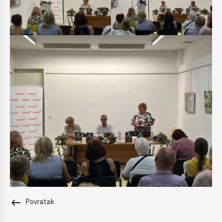
keyboard_backspace
Povratak