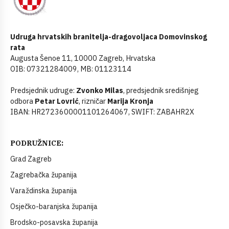
Udruga hrvatskih branitelja-dragovoljaca Domovinskog
rata
Augusta Šenoe 11, 10000 Zagreb, Hrvatska
OIB: 07321284009, MB: 01123114
Predsjednik udruge:
Zvonko Milas
, predsjednik središnjeg
odbora
Petar Lovrić
, rizničar
Marija Kronja
IBAN: HR2723600001101264067, SWIFT: ZABAHR2X
PODRUŽNICE:
Grad Zagreb
Zagrebačka županija
Varaždinska županija
Osječko-baranjska županija
Brodsko-posavska županija