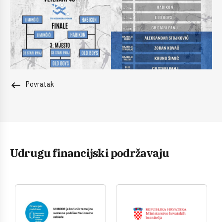
keyboard_backspace
Povratak
Udrugu financijski podržavaju