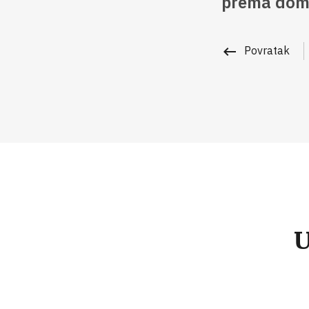
prema dom
keyboard_backspace
Povratak
U