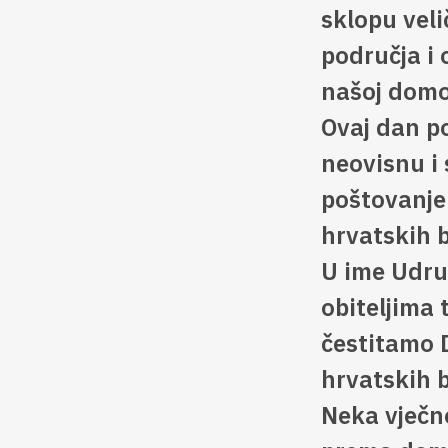
sklopu veli
područja i
našoj domo
Ovaj dan po
neovisnu i
poštovanje
hrvatskih b
U ime Udru
obiteljima
čestitamo 
hrvatskih b
Neka vječno