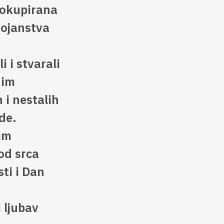
 okupirana
tojanstva
 i stvarali
nim
 i nestalih
ode.
im
od srca
ti i Dan
 ljubav