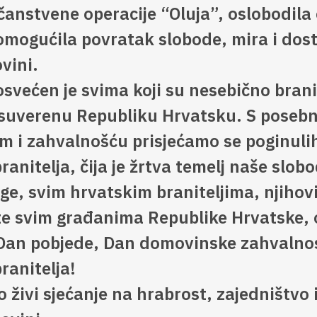
čanstvene operacije “Oluja”, oslobodila
 omogućila povratak slobode, mira i dos
vini.
svećen je svima koji su nesebično branili
 suverenu Republiku Hrvatsku. S poseb
m i zahvalnošću prisjećamo se poginulih
ranitelja, čija je žrtva temelj naše slob
ge, svim hrvatskim braniteljima, njihov
 te svim građanima Republike Hrvatske, 
Dan pobjede, Dan domovinske zahvalnos
ranitelja!
 živi sjećanje na hrabrost, zajedništvo i