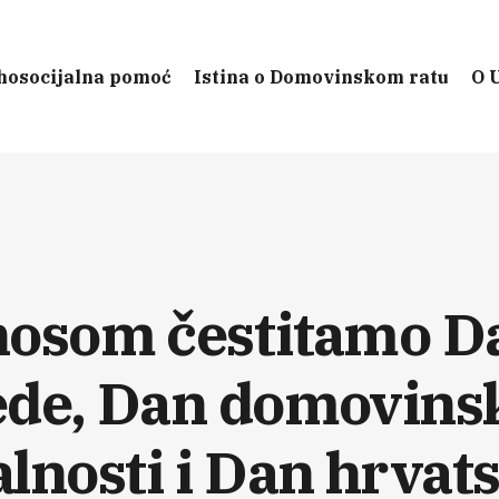
hosocijalna pomoć
Istina o Domovinskom ratu
O 
nosom čestitamo D
ede, Dan domovins
lnosti i Dan hrvat