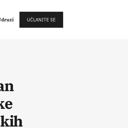
Udruzi
UČLANITE SE
an
ke
skih