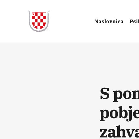
Naslovnica
Psi
S po
pobj
zahva