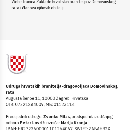
Web stranica Zaklade hrvatskih branitelja iz Domovinskog
rata i članova njihovih obitelji
Udruga hrvatskih branitelja-dragovoljaca Domovinskog
rata
Augusta Šenoe 11, 10000 Zagreb, Hrvatska
OIB: 07321284009, MB: 01123114
Predsjednik udruge:
Zvonko Milas
, predsjednik središnjeg
odbora
Petar Lovrić
, rizničar
Marija Kronja
IBAN: HR2723600001101264067, SWIFT: ZABAHR2X