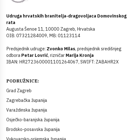
Udruga hrvatskih branitelja-dragovoljaca Domovinskog
rata
Augusta Šenoe 11, 10000 Zagreb, Hrvatska
OIB: 07321284009, MB: 01123114
Predsjednik udruge:
Zvonko Milas
, predsjednik središnjeg
odbora
Petar Lovrić
, rizničar
Marija Kronja
IBAN: HR2723600001101264067, SWIFT: ZABAHR2X
PODRUŽNICE:
Grad Zagreb
Zagrebačka županija
Varaždinska županija
Osječko-baranjska županija
Brodsko-posavska županija
Vukovarsko-srijemska županija