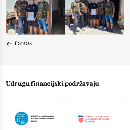
keyboard_backspace
Povratak
Udrugu financijski podržavaju