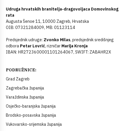
Udruga hrvatskih branitelja-dragovoljaca Domovinskog
rata
Augusta Šenoe 11, 10000 Zagreb, Hrvatska
OIB: 07321284009, MB: 01123114
Predsjednik udruge:
Zvonko Milas
, predsjednik središnjeg
odbora
Petar Lovrić
, rizničar
Marija Kronja
IBAN: HR2723600001101264067, SWIFT: ZABAHR2X
PODRUŽNICE:
Grad Zagreb
Zagrebačka županija
Varaždinska županija
Osječko-baranjska županija
Brodsko-posavska županija
Vukovarsko-srijemska županija