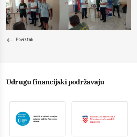
keyboard_backspace
Povratak
Udrugu financijski podržavaju