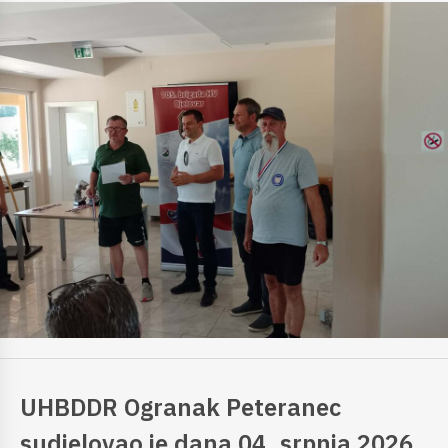
UHBDDR Ogranak Peteranec
sudjelovao je dana 04. srpnja 2026.