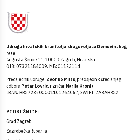
Udruga hrvatskih branitelja-dragovoljaca Domovinskog
rata
Augusta Šenoe 11, 10000 Zagreb, Hrvatska
OIB: 07321284009, MB: 01123114
Predsjednik udruge:
Zvonko Milas
, predsjednik središnjeg
odbora
Petar Lovrić
, rizničar
Marija Kronja
IBAN: HR2723600001101264067, SWIFT: ZABAHR2X
PODRUŽNICE:
Grad Zagreb
Zagrebačka županija