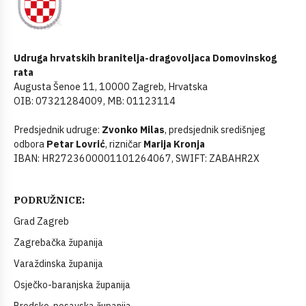
Udruga hrvatskih branitelja-dragovoljaca Domovinskog
rata
Augusta Šenoe 11, 10000 Zagreb, Hrvatska
OIB: 07321284009, MB: 01123114
Predsjednik udruge:
Zvonko Milas
, predsjednik središnjeg
odbora
Petar Lovrić
, rizničar
Marija Kronja
IBAN: HR2723600001101264067, SWIFT: ZABAHR2X
PODRUŽNICE:
Grad Zagreb
Zagrebačka županija
Varaždinska županija
Osječko-baranjska županija