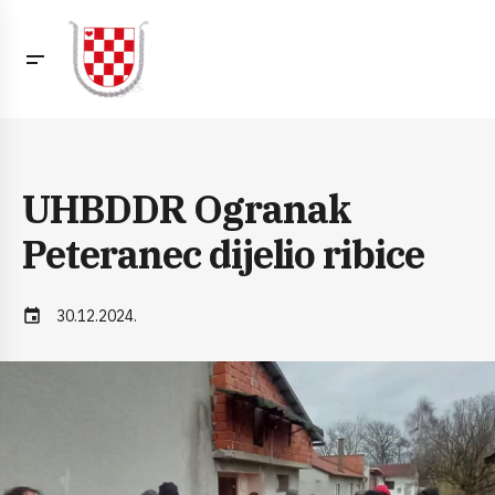
UHBDDR Ogranak
Peteranec dijelio ribice
event
30.12.2024.