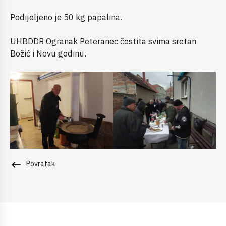
Podijeljeno je 50 kg papalina.
UHBDDR Ogranak Peteranec čestita svima sretan
Božić i Novu godinu.
keyboard_backspace
Povratak