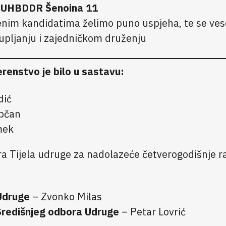
a UHBDDR Šenoina 11
enim kandidatima želimo puno uspjeha, te se ve
pljanju i zajedničkom druženju
renstvo je bilo u sastavu:
dić
pčan
mek
ra Tijela udruge za nadolazeće četverogodišnje ra
Udruge
– Zvonko Milas
Središnjeg odbora Udruge
– Petar Lovrić