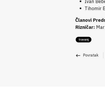
Ivan Beb
Tihomir 
Članovi Pred
Rizničar:
Mari
travanj
keyboard_backspace
Povratak