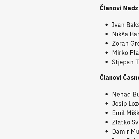
Članovi Nadz
Ivan Bak
Nikša Bar
Zoran Gr
Mirko Pla
Stjepan T
Članovi Časn
Nenad Bu
Josip Loz
Emil Mišk
Zlatko Sv
Damir M