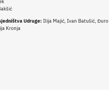
ek
Bakšić
sjedništva Udruge:
Ilija Majić, Ivan Batušić, Đuro
ja Kronja