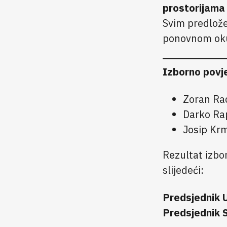
prostorijam
Svim predlož
ponovnom oku
Izborno povje
Zoran Ra
Darko Ra
Josip Kr
Rezultat izbo
slijedeći:
Predsjednik 
Predsjednik 