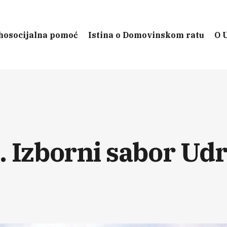
hosocijalna pomoć
Istina o Domovinskom ratu
O 
. Izborni sabor Ud