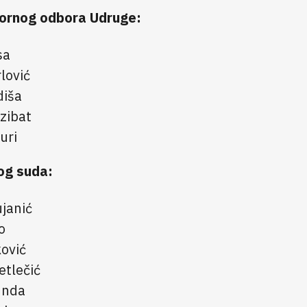
ornog odbora Udruge:
sa
lović
diša
zibat
uri
og suda:
janić
o
ović
etlečić
unda