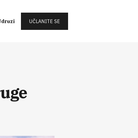
Udruzi
UČLANITE SE
ruge