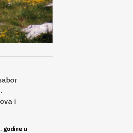
sabor
.
ova i
. godine u